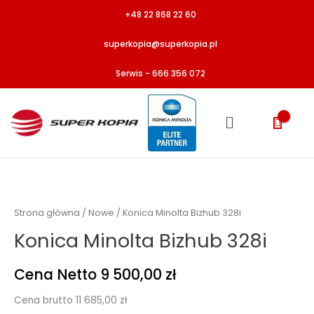
Przejdź
+48 22 868 22 60
do
treści
superkopia@superkopia.pl
Serwis - 666 356 072
Menu
ilość
Konica
Minolta
Strona główna
/
Nowe
/ Konica Minolta Bizhub 328i
Bizhub
Konica Minolta Bizhub 328i
328i
Cena Netto
9 500,00
zł
Cena brutto
11 685,00
zł