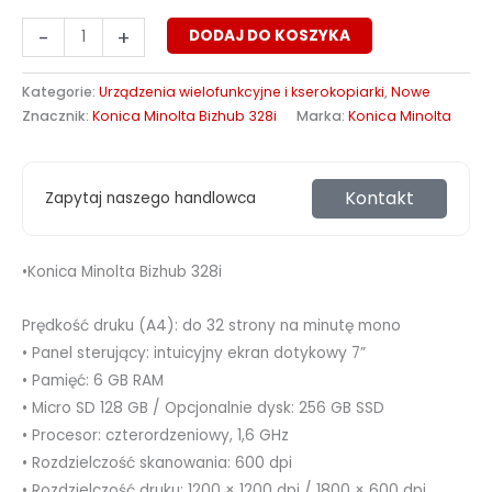
-
+
DODAJ DO KOSZYKA
Kategorie:
Urządzenia wielofunkcyjne i kserokopiarki
,
Nowe
Znacznik:
Konica Minolta Bizhub 328i
Marka:
Konica Minolta
Kontakt
Zapytaj naszego handlowca
•Konica Minolta Bizhub 328i
Prędkość druku (A4): do 32 strony na minutę mono
• Panel sterujący: intuicyjny ekran dotykowy 7”
• Pamięć: 6 GB RAM
• Micro SD 128 GB / Opcjonalnie dysk: 256 GB SSD
• Procesor: czterordzeniowy, 1,6 GHz
• Rozdzielczość skanowania: 600 dpi
• Rozdzielczość druku: 1200 × 1200 dpi / 1800 × 600 dpi