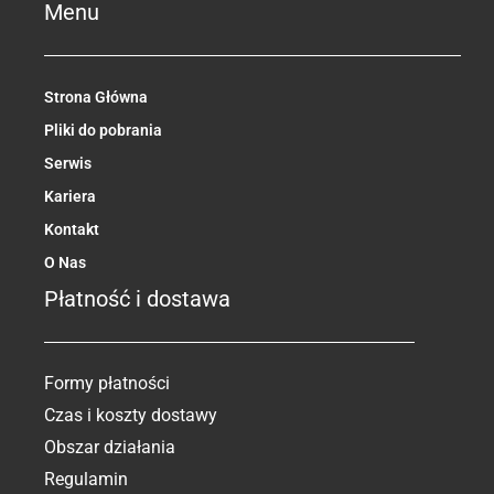
b
Menu
o
o
k
-
f
Strona Główna
Pliki do pobrania
Serwis
Kariera
Kontakt
O Nas
Płatność i dostawa
Formy płatności
Czas i koszty dostawy
Obszar działania
Regulamin