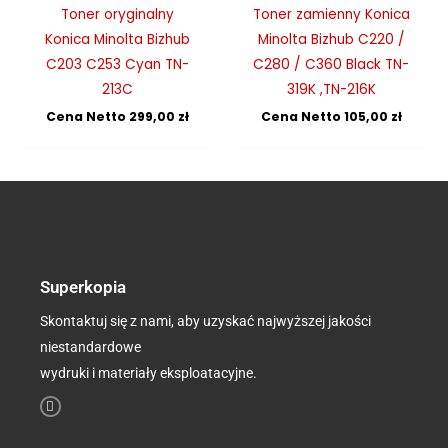
Toner oryginalny
Toner zamienny Konica
Konica Minolta Bizhub
Minolta Bizhub C220 /
C203 C253 Cyan TN-
C280 / C360 Black TN-
213C
319K ,TN-216K
Cena Netto
299,00
zł
Cena Netto
105,00
zł
Superkopia
Skontaktuj się z nami, aby uzyskać najwyższej jakości
niestandardowe
wydruki i materiały eksploatacyjne.
F
a
c
e