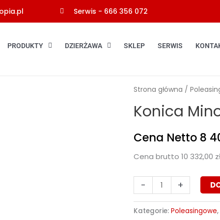
pia.pl
Serwis - 666 356 072
PRODUKTY
DZIERŻAWA
SKLEP
SERWIS
KONTA
ilość
Strona główna
/
Poleasi
Konica
Konica Mino
Minolta
Bizhub
Cena Netto
8 4
650i
Cena brutto
10 332,00
z
-
+
D
Kategorie:
Poleasingowe