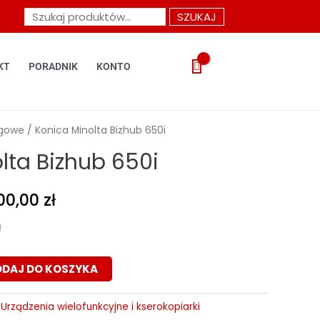
Szukaj:
SZUKAJ
KT
PORADNIK
KONTO
ngowe
/ Konica Minolta Bizhub 650i
lta Bizhub 650i
00,00
zł
ł
ODAJ DO KOSZYKA
,
Urządzenia wielofunkcyjne i kserokopiarki