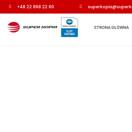
Przejdź
+48 22 868 22 60
superkopia@superko
do
treści
STRONA GŁÓWNA