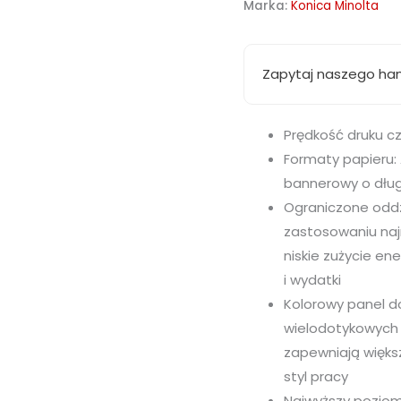
Marka:
Konica Minolta
Zapytaj naszego ha
Prędkość druku c
Formaty papieru: 
bannerowy o dług
Ograniczone oddz
zastosowaniu naj
niskie zużycie en
i wydatki
Kolorowy panel d
wielodotykowych
zapewniają więk
styl pracy
Najwyższy poziom