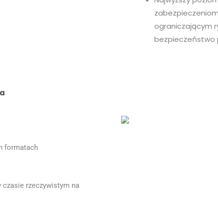
zabezpieczeniom,
ograniczającym r
bezpieczeństwo 
ia
h formatach
 czasie rzeczywistym na