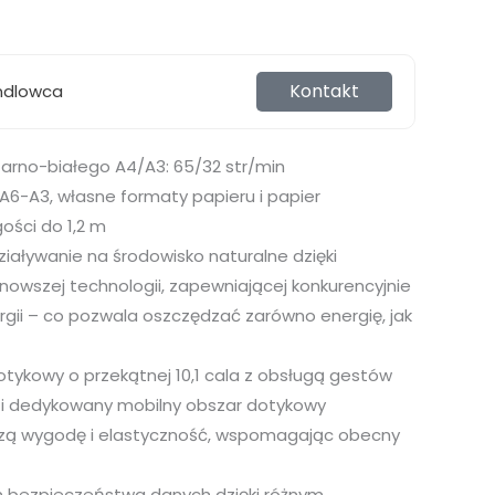
Kontakt
ndlowca
zarno-białego A4/A3: 65/32 str/min
A6-A3, własne formaty papieru i papier
ości do 1,2 m
iaływanie na środowisko naturalne dzięki
nowszej technologii, zapewniającej konkurencyjnie
ergii – co pozwala oszczędzać zarówno energię, jak
otykowy o przekątnej 10,1 cala z obsługą gestów
 i dedykowany mobilny obszar dotykowy
szą wygodę i elastyczność, wspomagając obecny
 bezpieczeństwa danych dzięki różnym