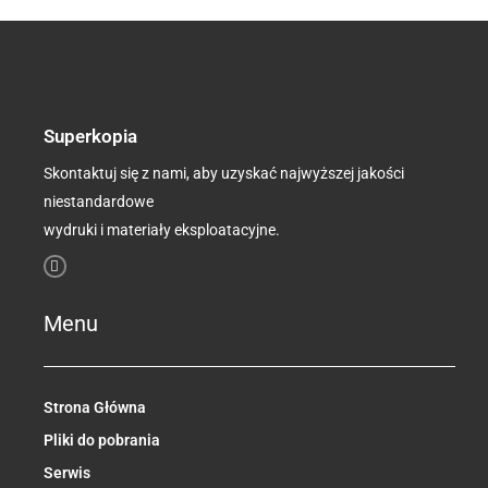
Superkopia
Skontaktuj się z nami, aby uzyskać najwyższej jakości
niestandardowe
wydruki i materiały eksploatacyjne.
F
a
c
e
b
Menu
o
o
k
-
f
Strona Główna
Pliki do pobrania
Serwis