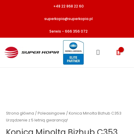
Przejdź
+48 22 868 22 60
do
treści
superkopia@superkopia.pl
Serwis - 666 356 072
Menu
Strona główna
/
Poleasingowe
/ Konica Minolta Bizhub C353
Urządzenie z 5 letnią gwarancją!
Konica Minolta Bizhub C353