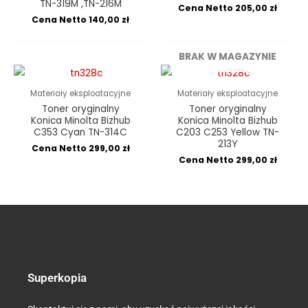
TN-319M ,TN-216M
Cena Netto
205,00
zł
Cena Netto
140,00
zł
BRAK W MAGAZYNIE
Materiały eksploatacyjne
Materiały eksploatacyjne
Toner oryginalny
Toner oryginalny
Konica Minolta Bizhub
Konica Minolta Bizhub
C353 Cyan TN-314C
C203 C253 Yellow TN-
213Y
Cena Netto
299,00
zł
Cena Netto
299,00
zł
Superkopia