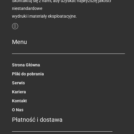
Skontaktuj się z nami, aby uzyskać najwyższej jakości
niestandardowe
wydruki i materiały eksploatacyjne.
F
a
c
e
b
Menu
o
o
k
-
f
Strona Główna
Pliki do pobrania
Serwis
Kariera
Kontakt
O Nas
Płatność i dostawa