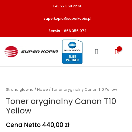
Przejdź
+48 22 868 22 60
do
treści
superkopia@superkopia.pl
Serwis - 666 356 072
Menu
ilość
Toner
oryginalny
Strona główna
/
Nowe
/ Toner oryginalny Canon T10 Yellow
Canon
Toner oryginalny Canon T10
T10
Yellow
Yellow
Cena Netto
440,00
zł