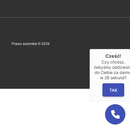
Prawo autorskie © 2026
Cześć!
Czy chcesz,
SUPER KOPIA
żebyśmy oddzwoni
do Ciebie za darm
w
28
sekund?
TAK